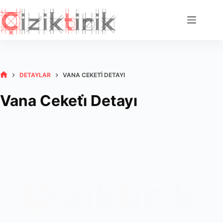
Skip
to
content
DETAYLAR
VANA CEKETİ DETAYI
HOME
Vana Ceketi̇ Detayı