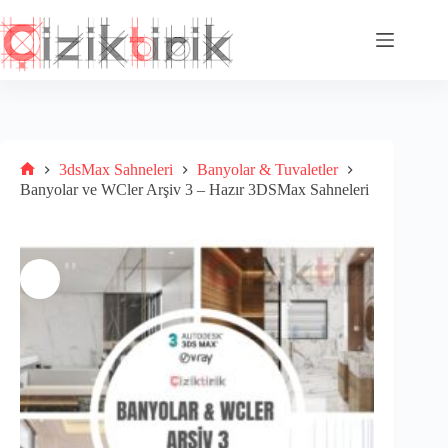
Skip
to
content
3dsMax Sahneleri
Banyolar & Tuvaletler
Home
Banyolar ve WCler Arşiv 3 – Hazır 3DSMax Sahneleri