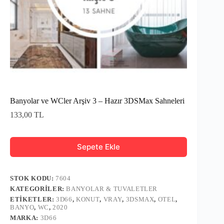
Banyolar ve WCler Arşiv 3 – Hazır 3DSMax Sahneleri
133,00
TL
Sepete Ekle
STOK KODU:
7604
KATEGORILER:
BANYOLAR & TUVALETLER
ETIKETLER:
3D66
,
KONUT
,
VRAY
,
3DSMAX
,
OTEL
,
BANYO
,
WC
,
2020
MARKA:
3D66