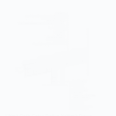
Eğimli Çelik Çatı – Dıştan Yalıtımlı Duvar