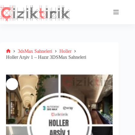
Skip
to
content
3dsMax Sahneleri
Holler
Home
Holler Arşiv 1 – Hazır 3DSMax Sahneleri