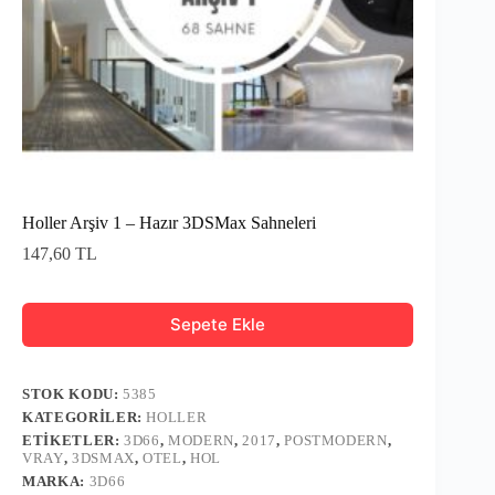
Holler Arşiv 1 – Hazır 3DSMax Sahneleri
147,60
TL
Sepete Ekle
STOK KODU:
5385
KATEGORILER:
HOLLER
ETIKETLER:
3D66
,
MODERN
,
2017
,
POSTMODERN
,
VRAY
,
3DSMAX
,
OTEL
,
HOL
MARKA:
3D66