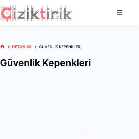
Skip
to
content
DETAYLAR
GÜVENLIK KEPENKLERI
HOME
Güvenlik Kepenkleri