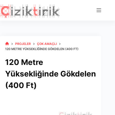
Skip
to
content
PROJELER
ÇOK AMAÇLI
HOME
120 METRE YÜKSEKLIĞINDE GÖKDELEN (400 FT)
120 Metre
Yüksekliğinde Gökdelen
(400 Ft)