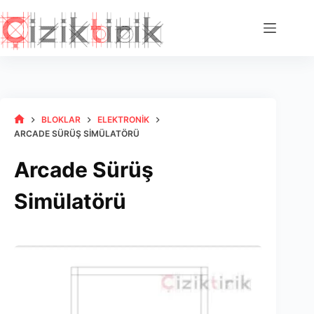
Skip
to
content
BLOKLAR
ELEKTRONIK
HOME
ARCADE SÜRÜŞ SIMÜLATÖRÜ
Arcade Sürüş
Simülatörü