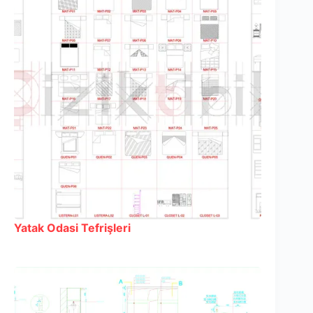
Yatak Odasi Tefrişleri