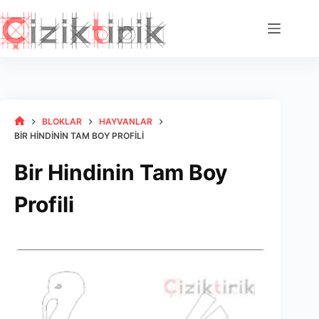
Skip
to
content
BLOKLAR
HAYVANLAR
HOME
BIR HINDININ TAM BOY PROFILI
Bir Hindinin Tam Boy
Profili