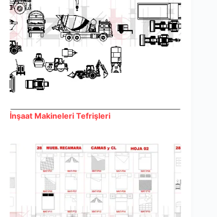
İnşaat Makineleri Tefrişleri