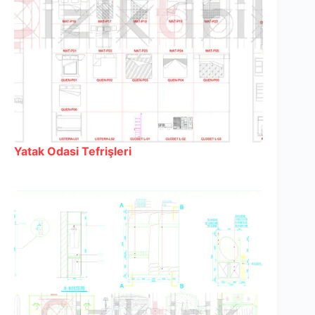
Yatak Odasi Tefrişleri