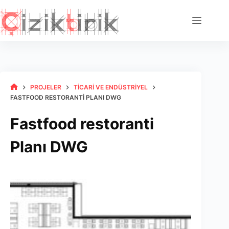
Skip
to
content
PROJELER
TICARI VE ENDÜSTRIYEL
HOME
FASTFOOD RESTORANTI PLANI DWG
Fastfood restoranti
Planı DWG