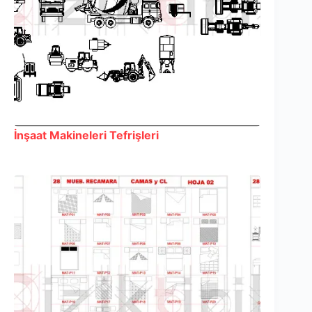
İnşaat Makineleri Tefrişleri