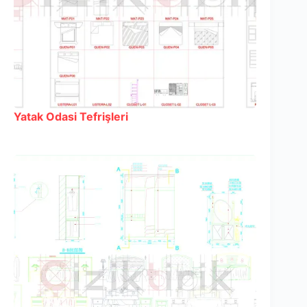
Yatak Odasi Tefrişleri