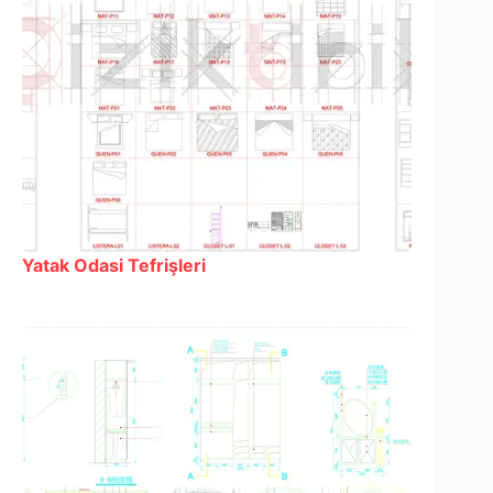
Yatak Odasi Tefrişleri