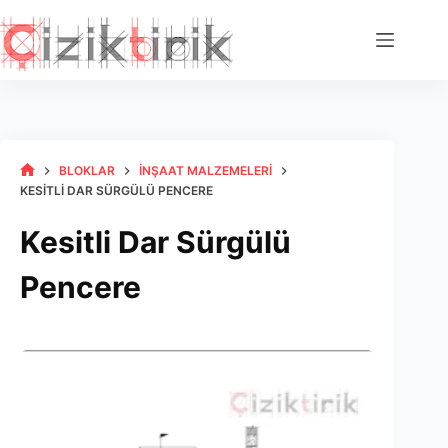
Skip
to
content
BLOKLAR
İNŞAAT MALZEMELERI
HOME
KESITLI DAR SÜRGÜLÜ PENCERE
Kesitli Dar Sürgülü
Pencere