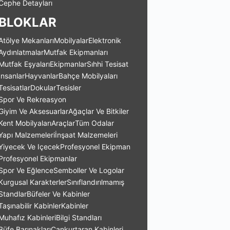
Cephe Detayları
BLOKLAR
Atölye Mekanları
Mobilyalar
Elektronik
Aydınlatmalar
Mutfak Ekipmanları
Mutfak Eşyaları
Ekipmanlar
Sıhhi Tesisat
İnsanlar
Hayvanlar
Bahçe Mobilyaları
Tesisatlar
Dokular
Tesisler
Spor Ve Rekreasyon
Giyim Ve Aksesuarlar
Ağaçlar Ve Bitkiler
Kent Mobilyaları
Araçlar
Tüm Odalar
Yapı Malzemeleri
İnşaat Malzemeleri
Yiyecek Ve Içecek
Profesyonel Ekipman
Profesyonel Ekipmanlar
Spor Ve Eğlence
Semboller Ve Logolar
Kurgusal Karakterler
Sınıflandırılmamış
Standlar
Büfeler Ve Kabinler
Taşınabilir Kabinler
Kabinler
Muhafız Kabinleri
Bilgi Standları
Büfe Barınakları
Cankurtaran Kabinleri