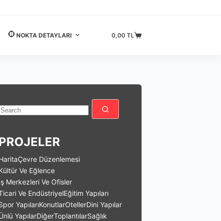
NOKTA DETAYLARI
0,00
TL
Shopping
cart
PROJELER
Harita
Çevre Düzenlemesi
Kültür Ve Eğlence
İş Merkezleri Ve Ofisler
Ticari Ve Endüstriyel
Eğitim Yapıları
Spor Yapıları
Konutlar
Oteller
Dini Yapılar
Ünlü Yapılar
Diğer
Toplantılar
Sağlık