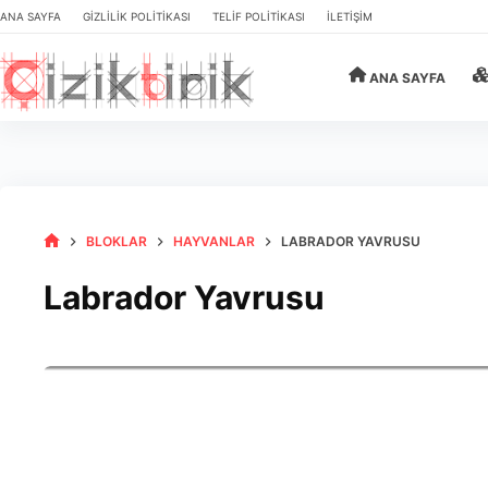
Skip
ANA SAYFA
GIZLILIK POLITIKASI
TELIF POLITIKASI
İLETIŞIM
to
content
ANA SAYFA
BLOKLAR
HAYVANLAR
LABRADOR YAVRUSU
HOME
Labrador Yavrusu