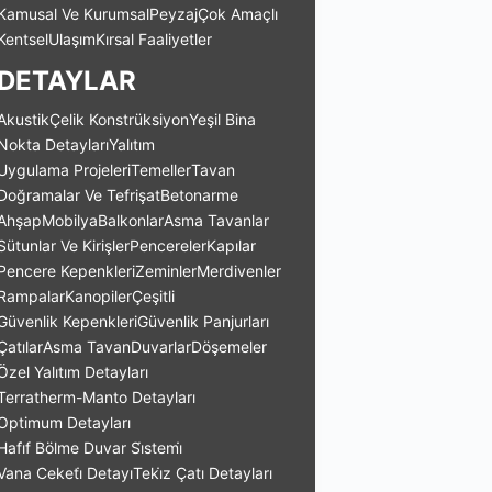
Kamusal Ve Kurumsal
Peyzaj
Çok Amaçlı
Kentsel
Ulaşım
Kırsal Faaliyetler
DETAYLAR
Akustik
Çelik Konstrüksiyon
Yeşil Bina
Nokta Detayları
Yalıtım
Uygulama Projeleri
Temeller
Tavan
Doğramalar Ve Tefrişat
Betonarme
Ahşap
Mobilya
Balkonlar
Asma Tavanlar
Sütunlar Ve Kirişler
Pencereler
Kapılar
Pencere Kepenkleri
Zeminler
Merdivenler
Rampalar
Kanopiler
Çeşitli
Güvenlik Kepenkleri
Güvenlik Panjurları
Çatılar
Asma Tavan
Duvarlar
Döşemeler
Özel Yalıtım Detayları
Terratherm-Manto Detayları
Optimum Detayları
Hafi̇f Bölme Duvar Si̇stemi̇
Vana Ceketi̇ Detayı
Teki̇z Çatı Detayları