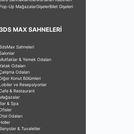
Pop-Up Mağazalar
Gişeler
Bilet Gişeleri
3DS MAX SAHNELERİ
3dsMax Sahneleri
Salonlar
Mutfaklar & Yemek Odaları
Yatak Odaları
Çalışma Odaları
Diğer Konut Bölümleri
Lobiler ve Resepsiyonlar
Cafe & Restaurant
Mağazalar
Bar & Spa
Ofisler
Otel Odaları
Holler
Banyolar & Tuvaletler