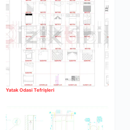
Yatak Odasi Tefrişleri