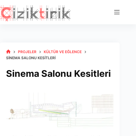
Skip
to
content
PROJELER
KÜLTÜR VE EĞLENCE
HOME
SINEMA SALONU KESITLERI
Sinema Salonu Kesitleri