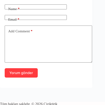
Name
*
Email
*
Add Comment
*
Yorum gönder
Tüm hakları saklıdır. © 2026 Çiziktirik